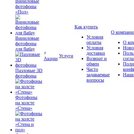
Виниловые
фотофоны
«Пол»
Как купить
О компани
Условия
Виниловые
оплаты
О ко
фотофоны
Условия
Ново
для flatlay
доставки
Поль
Услуги
Акции
Возврат и
согл
обмен
Поли
Часто
конф
Пазловые 3D
задаваемые
Наши
фотофоны
вопросы
Фотофоны
на холсте
«Стена»