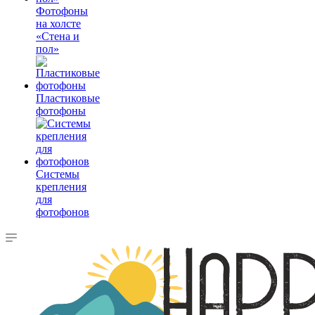
Фотофоны
на холсте
«Стена и
пол»
Пластиковые
фотофоны
Системы
крепления
для
фотофонов