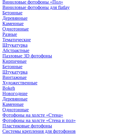
Виниловые фотофоны «Пол»
Виниловые фотофоны для flatlay
Бетонные
Деревянные
Каменные
Однотонные
Разные
Тематические
Штукатурка
Абстрактные
Пазловые 3D фотофоны
Кирпичные
Бетонные
Штукатурка
Винтажные
Художественные
Bokeh
Новогодние
Деревянные
Каменные
Однотонные
Фотофоны на холсте «Стена»
Фотофоны на холсте «Стена и пол»
Пластиковые фотофоны
Системы крепления для фотофонов