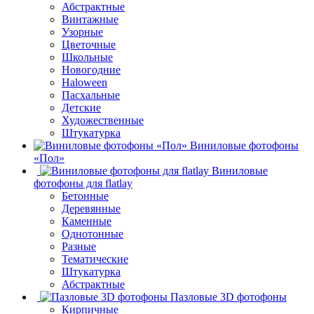
Абстрактные
Винтажные
Узорные
Цветочные
Школьные
Новогодние
Haloween
Пасхальные
Детские
Художественные
Штукатурка
Виниловые фотофоны
«Пол»
Виниловые
фотофоны для flatlay
Бетонные
Деревянные
Каменные
Однотонные
Разные
Тематические
Штукатурка
Абстрактные
Пазловые 3D фотофоны
Кирпичные