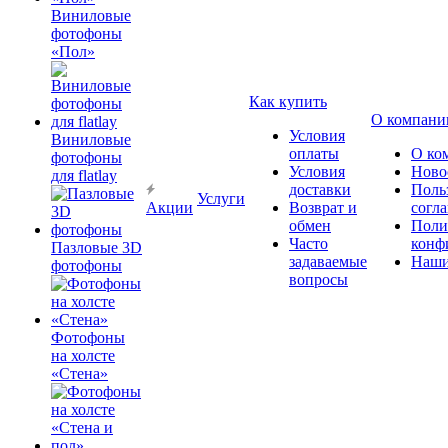
Виниловые
фотофоны
«Пол»
Как купить
О компани
Условия
Виниловые
оплаты
О ко
фотофоны
Условия
Ново
для flatlay
доставки
Поль
Услуги
Акции
Возврат и
согл
обмен
Поли
Часто
конф
Пазловые 3D
задаваемые
Наши
фотофоны
вопросы
Фотофоны
на холсте
«Стена»