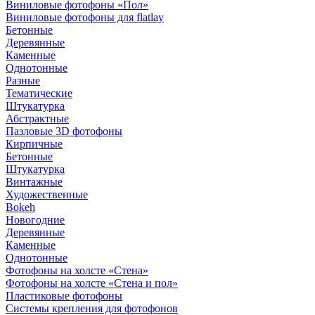
Виниловые фотофоны «Пол»
Виниловые фотофоны для flatlay
Бетонные
Деревянные
Каменные
Однотонные
Разные
Тематические
Штукатурка
Абстрактные
Пазловые 3D фотофоны
Кирпичные
Бетонные
Штукатурка
Винтажные
Художественные
Bokeh
Новогодние
Деревянные
Каменные
Однотонные
Фотофоны на холсте «Стена»
Фотофоны на холсте «Стена и пол»
Пластиковые фотофоны
Системы крепления для фотофонов