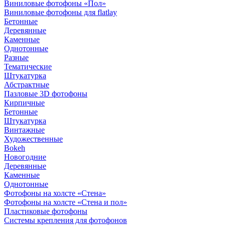
Виниловые фотофоны «Пол»
Виниловые фотофоны для flatlay
Бетонные
Деревянные
Каменные
Однотонные
Разные
Тематические
Штукатурка
Абстрактные
Пазловые 3D фотофоны
Кирпичные
Бетонные
Штукатурка
Винтажные
Художественные
Bokeh
Новогодние
Деревянные
Каменные
Однотонные
Фотофоны на холсте «Стена»
Фотофоны на холсте «Стена и пол»
Пластиковые фотофоны
Системы крепления для фотофонов