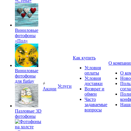
«Стена»
Виниловые
фотофоны
«Пол»
Как купить
О компани
Условия
Виниловые
оплаты
О ко
фотофоны
Условия
Ново
для flatlay
доставки
Поль
Услуги
Акции
Возврат и
согл
обмен
Поли
Часто
конф
задаваемые
Наши
вопросы
Пазловые 3D
фотофоны