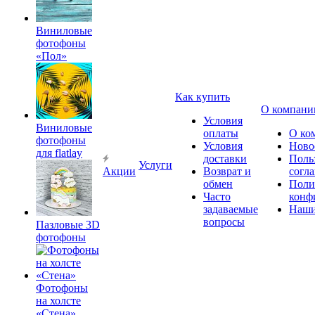
Виниловые
фотофоны
«Пол»
Как купить
О компани
Условия
Виниловые
оплаты
О ко
фотофоны
Условия
Ново
для flatlay
доставки
Поль
Услуги
Акции
Возврат и
согл
обмен
Поли
Часто
конф
задаваемые
Наши
вопросы
Пазловые 3D
фотофоны
Фотофоны
на холсте
«Стена»