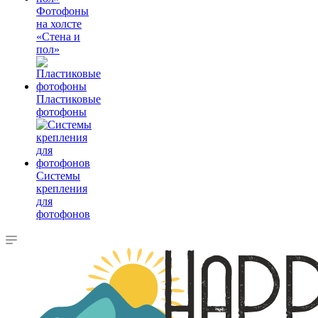
Фотофоны
на холсте
«Стена и
пол»
Пластиковые
фотофоны
Системы
крепления
для
фотофонов