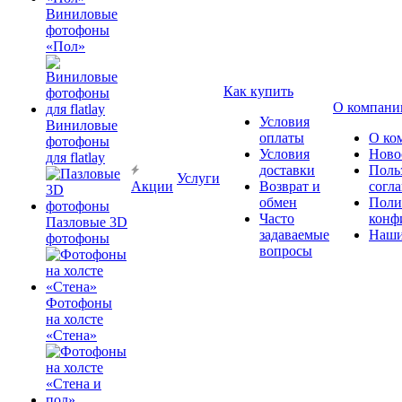
Виниловые
фотофоны
«Пол»
Как купить
О компани
Условия
Виниловые
оплаты
О ко
фотофоны
Условия
Ново
для flatlay
доставки
Поль
Услуги
Акции
Возврат и
согл
обмен
Поли
Часто
конф
Пазловые 3D
задаваемые
Наши
фотофоны
вопросы
Фотофоны
на холсте
«Стена»