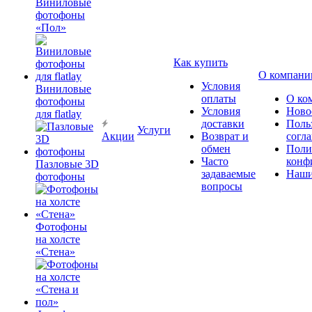
Виниловые
фотофоны
«Пол»
Как купить
О компани
Условия
Виниловые
оплаты
О ко
фотофоны
Условия
Ново
для flatlay
доставки
Поль
Услуги
Акции
Возврат и
согл
обмен
Поли
Часто
конф
Пазловые 3D
задаваемые
Наши
фотофоны
вопросы
Фотофоны
на холсте
«Стена»