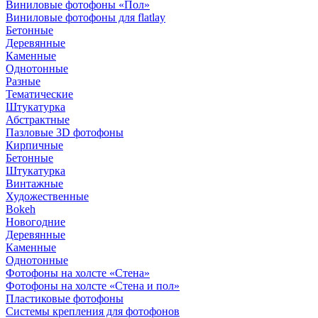
Виниловые фотофоны «Пол»
Виниловые фотофоны для flatlay
Бетонные
Деревянные
Каменные
Однотонные
Разные
Тематические
Штукатурка
Абстрактные
Пазловые 3D фотофоны
Кирпичные
Бетонные
Штукатурка
Винтажные
Художественные
Bokeh
Новогодние
Деревянные
Каменные
Однотонные
Фотофоны на холсте «Стена»
Фотофоны на холсте «Стена и пол»
Пластиковые фотофоны
Системы крепления для фотофонов