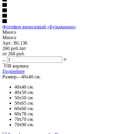
Фотофон виниловый «Булыжники»
Много
Много
Арт.: BL138
260
руб.
/шт
от
260 руб.
В корзину
Подробнее
Размер
—
40х40 см.
40х40 см.
40х50 см.
50х50 см.
50х65 см.
60х60 см.
60х78 см.
70х70 см.
70х90 см.