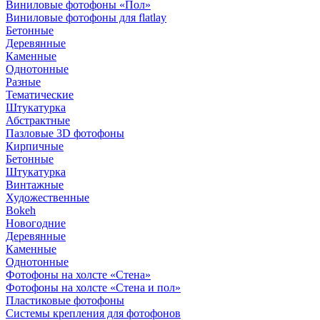
Виниловые фотофоны «Пол»
Виниловые фотофоны для flatlay
Бетонные
Деревянные
Каменные
Однотонные
Разные
Тематические
Штукатурка
Абстрактные
Пазловые 3D фотофоны
Кирпичные
Бетонные
Штукатурка
Винтажные
Художественные
Bokeh
Новогодние
Деревянные
Каменные
Однотонные
Фотофоны на холсте «Стена»
Фотофоны на холсте «Стена и пол»
Пластиковые фотофоны
Системы крепления для фотофонов