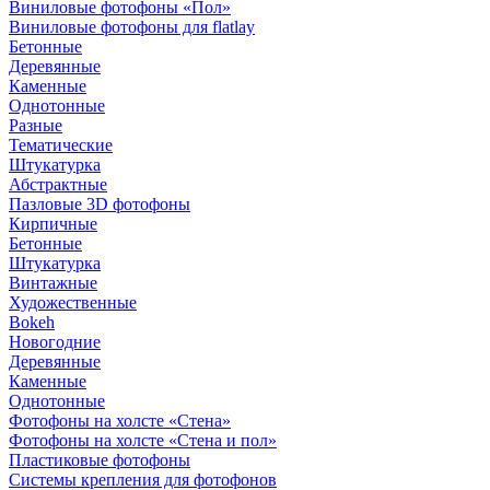
Виниловые фотофоны «Пол»
Виниловые фотофоны для flatlay
Бетонные
Деревянные
Каменные
Однотонные
Разные
Тематические
Штукатурка
Абстрактные
Пазловые 3D фотофоны
Кирпичные
Бетонные
Штукатурка
Винтажные
Художественные
Bokeh
Новогодние
Деревянные
Каменные
Однотонные
Фотофоны на холсте «Стена»
Фотофоны на холсте «Стена и пол»
Пластиковые фотофоны
Системы крепления для фотофонов