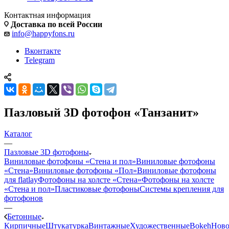
Контактная информация
Доставка по всей России
info@happyfons.ru
Вконтакте
Telegram
Пазловый 3D фотофон «Танзанит»
Каталог
—
Пазловые 3D фотофоны
Виниловые фотофоны «Стена и пол»
Виниловые фотофоны
«Стена»
Виниловые фотофоны «Пол»
Виниловые фотофоны
для flatlay
Фотофоны на холсте «Стена»
Фотофоны на холсте
«Стена и пол»
Пластиковые фотофоны
Системы крепления для
фотофонов
—
Бетонные
Кирпичные
Штукатурка
Винтажные
Художественные
Bokeh
Ново