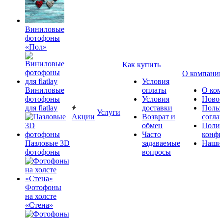
Виниловые
фотофоны
«Пол»
Как купить
О компани
Условия
Виниловые
оплаты
О ко
фотофоны
Условия
Ново
для flatlay
доставки
Поль
Услуги
Акции
Возврат и
согл
обмен
Поли
Часто
конф
Пазловые 3D
задаваемые
Наши
фотофоны
вопросы
Фотофоны
на холсте
«Стена»