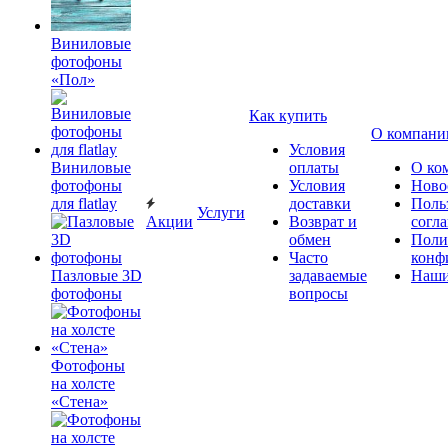
Виниловые
фотофоны
«Пол»
Как купить
О компани
Условия
Виниловые
оплаты
О ко
фотофоны
Условия
Ново
для flatlay
доставки
Поль
Услуги
Акции
Возврат и
согл
обмен
Поли
Часто
конф
Пазловые 3D
задаваемые
Наши
фотофоны
вопросы
Фотофоны
на холсте
«Стена»